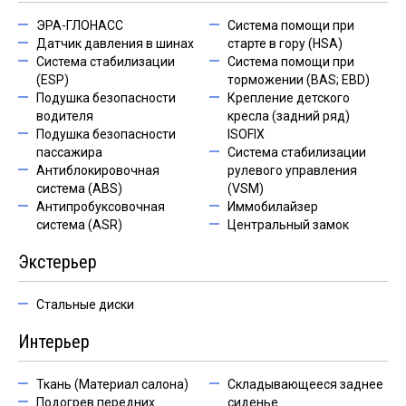
ЭРА-ГЛОНАСС
Система помощи при
Датчик давления в шинах
старте в гору (HSA)
Система стабилизации
Система помощи при
(ESP)
торможении (BAS; EBD)
Подушка безопасности
Крепление детского
водителя
кресла (задний ряд)
Подушка безопасности
ISOFIX
пассажира
Система стабилизации
Антиблокировочная
рулевого управления
система (ABS)
(VSM)
Антипробуксовочная
Иммобилайзер
система (ASR)
Центральный замок
Экстерьер
Стальные диски
Интерьер
Ткань (Материал салона)
Складывающееся заднее
Подогрев передних
сиденье