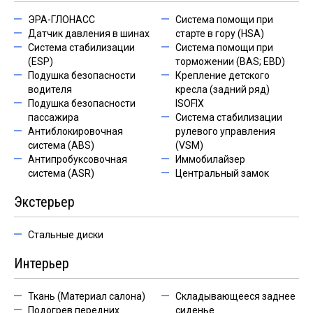
ЭРА-ГЛОНАСС
Система помощи при
Датчик давления в шинах
старте в гору (HSA)
Система стабилизации
Система помощи при
(ESP)
торможении (BAS; EBD)
Подушка безопасности
Крепление детского
водителя
кресла (задний ряд)
Подушка безопасности
ISOFIX
пассажира
Система стабилизации
Антиблокировочная
рулевого управления
система (ABS)
(VSM)
Антипробуксовочная
Иммобилайзер
система (ASR)
Центральный замок
Экстерьер
Стальные диски
Интерьер
Ткань (Материал салона)
Складывающееся заднее
Подогрев передних
сиденье