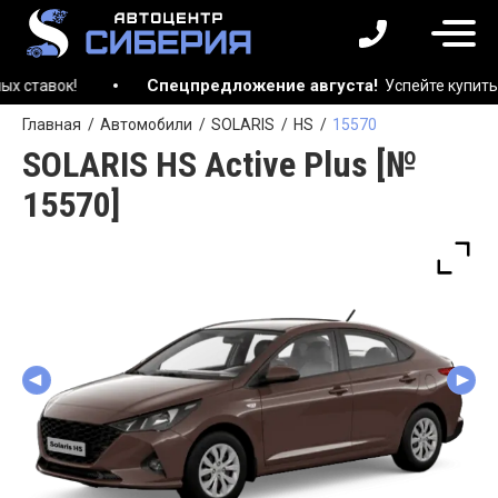
Спецпредложение августа!
ок!
Успейте купить автом
Главная
Автомобили
SOLARIS
HS
15570
SOLARIS HS Active Plus [№
15570]