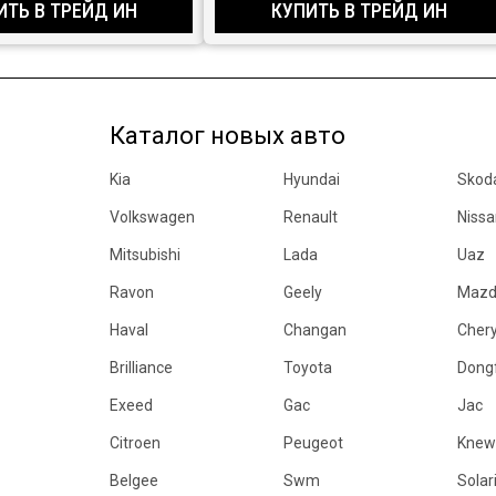
ИТЬ В ТРЕЙД ИН
КУПИТЬ В ТРЕЙД ИН
Каталог новых авто
Kia
Hyundai
Skod
Volkswagen
Renault
Nissa
Mitsubishi
Lada
Uaz
Ravon
Geely
Maz
Haval
Changan
Cher
Brilliance
Toyota
Dong
Exeed
Gac
Jac
Citroen
Peugeot
Knew
Belgee
Swm
Solar