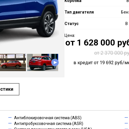
Коробка
В
Тип двигателя
Бен
Статус
В
от
1 628 000
руб
от 2 370 000 ру
в кредит от
19 692
руб/ме
истики
Антиблокировочная система (ABS)
Антипробуксовочная система (ASR)