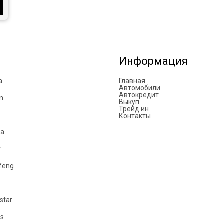
Информация
a
Главная
Автомобили
Автокредит
n
Выкуп
Трейд ин
Контакты
da
y
feng
star
is