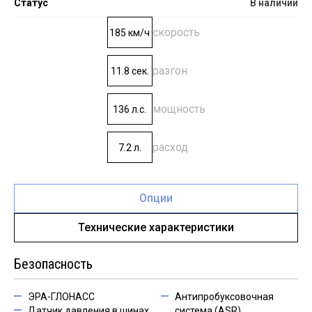
Статус
В наличии
скорость
185 км/ч
разгон
11.8 сек.
мощность
136 л.с.
расход
7.2 л.
Опции
Технические характеристики
Безопасность
ЭРА-ГЛОНАСС
Антипробуксовочная
Датчик давления в шинах
система (ASR)