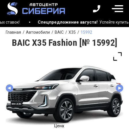
Спецпредложение августа!
вок!
Успейте купить автом
Главная
Автомобили
BAIC
X35
15992
BAIC X35 Fashion [№ 15992]