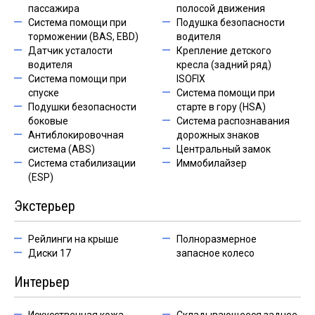
пассажира
полосой движения
Система помощи при
Подушка безопасности
торможении (BAS, EBD)
водителя
Датчик усталости
Крепление детского
водителя
кресла (задний ряд)
Система помощи при
ISOFIX
спуске
Система помощи при
Подушки безопасности
старте в гору (HSA)
боковые
Система распознавания
Антиблокировочная
дорожных знаков
система (ABS)
Центральный замок
Система стабилизации
Иммобилайзер
(ESP)
Экстерьер
Рейлинги на крыше
Полноразмерное
Диски 17
запасное колесо
Интерьер