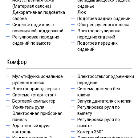
Искусственная кожа
Складывающееся заднее
(Материал салона)
сиденье
Декоративная подсветка
Люк
салона
Подогрев задних сидений
Сиденье водителя с
Обогрев рулевого колеса
поясничной поддержкой
Электрорегулировка
Регулировка передних
передних сидений
сидений по высоте
Подогрев передних
сидений
Комфорт
Мультифункциональное
Электростеклоподъемники
рулевое колесо
передние
Электропривод зеркал
Система доступа без
Система «старт-стоп»
ключа
Бортовой компьютер
Запуск двигателя с кнопки
Усилитель руля
Регулировка руля по
Электронная приборная
вылету
панель
Регулировка руля по
Адаптивный круиз-
высоте
контроль
Камера 360°