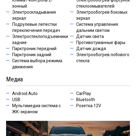
Климат-контроль 2-
Электрообогрев форсунок
зонный
стеклоомывателей
Электроскладывание
Электрообогрев боковых
зеркал
зеркал
Подрулевые лепестки
Система управления
переключения передач
дальним светом
Электростеклоподъемники
Датчик света
задние
Противотуманные фары
Парктроник передний
Датчик дождя
Парктроник задний
Электрообогрев лобового
Система выбора режима
стекла
движения
Медиа
Android Auto
CarPlay
USB
Bluetooth
Мультимедиа система с
Розетка 12V
ЖК-экраном