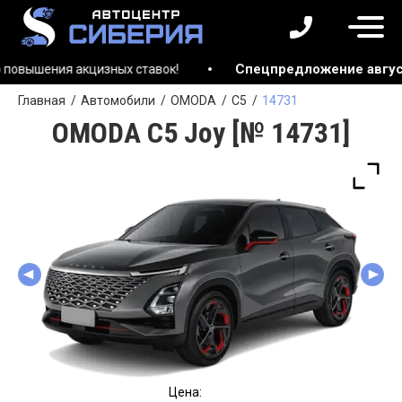
Спецпредложение августа!
ышения акцизных ставок!
Главная
Автомобили
OMODA
C5
14731
OMODA C5 Joy [№ 14731]