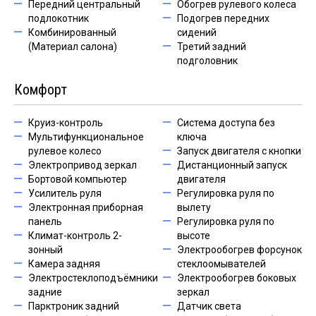
Передний центральный
Обогрев рулевого колеса
подлокотник
Подогрев передних
Комбинированный
сидений
(Материал салона)
Третий задний
подголовник
Комфорт
Круиз-контроль
Система доступа без
Мультифункциональное
ключа
рулевое колесо
Запуск двигателя с кнопки
Электропривод зеркал
Дистанционный запуск
Бортовой компьютер
двигателя
Усилитель руля
Регулировка руля по
Электронная приборная
вылету
панель
Регулировка руля по
Климат-контроль 2-
высоте
зонный
Электрообогрев форсунок
Камера задняя
стеклоомывателей
Электростеклоподъёмники
Электрообогрев боковых
задние
зеркал
Парктроник задний
Датчик света