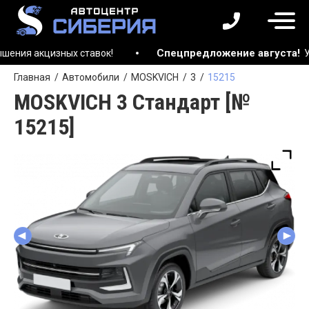
Спецпредложение августа!
кцизных ставок!
Успейте 
Главная
Автомобили
MOSKVICH
3
15215
MOSKVICH 3 Стандарт [№
15215]