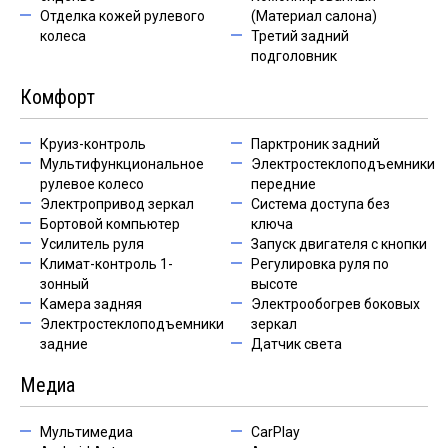
Отделка кожей рулевого
(Материал салона)
колеса
Третий задний
подголовник
Комфорт
Круиз-контроль
Парктроник задний
Мультифункциональное
Электростеклоподъемники
рулевое колесо
передние
Электропривод зеркал
Система доступа без
Бортовой компьютер
ключа
Усилитель руля
Запуск двигателя с кнопки
Климат-контроль 1-
Регулировка руля по
зонный
высоте
Камера задняя
Электрообогрев боковых
Электростеклоподъемники
зеркал
задние
Датчик света
Медиа
Мультимедиа
CarPlay