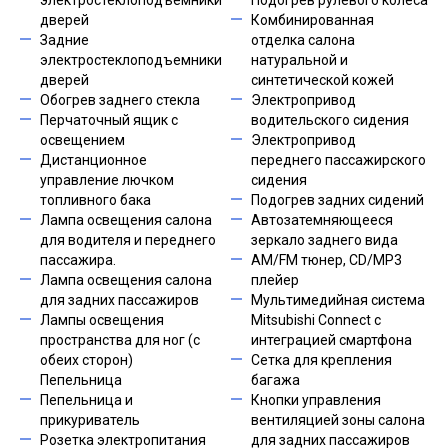
электростеклоподъемники
Подогрев рулевого колеса
дверей
Комбинированная
Задние
отделка салона
электростеклоподъемники
натуральной и
дверей
синтетической кожей
Обогрев заднего стекла
Электропривод
Перчаточный ящик с
водительского сидения
освещением
Электропривод
Дистанционное
переднего пассажирского
управление лючком
сидения
топливного бака
Подогрев задних сидений
Лампа освещения салона
Автозатемняющееся
для водителя и переднего
зеркало заднего вида
пассажира.
AM/FM тюнер, CD/MP3
Лампа освещения салона
плейер
для задних пассажиров
Мультимедийная система
Лампы освещения
Mitsubishi Connect c
пространства для ног (с
интеграцией смартфона
обеих сторон)
Сетка для крепления
Пепельница
багажа
Пепельница и
Кнопки управления
прикуриватель
вентиляцией зоны салона
Розетка электропитания
для задних пассажиров