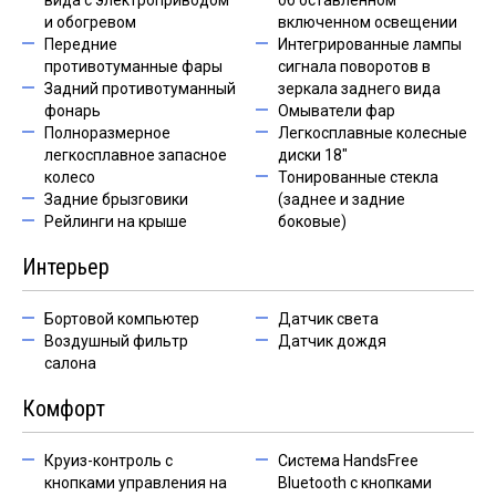
вида с электроприводом
об оставленном
и обогревом
включенном освещении
Передние
Интегрированные лампы
противотуманные фары
сигнала поворотов в
Задний противотуманный
зеркала заднего вида
фонарь
Омыватели фар
Полноразмерное
Легкосплавные колесные
легкосплавное запасное
диски 18"
колесо
Тонированные стекла
Задние брызговики
(заднее и задние
Рейлинги на крыше
боковые)
Интерьер
Бортовой компьютер
Датчик света
Воздушный фильтр
Датчик дождя
салона
Комфорт
Круиз-контроль с
Система HandsFree
кнопками управления на
Bluetooth с кнопками