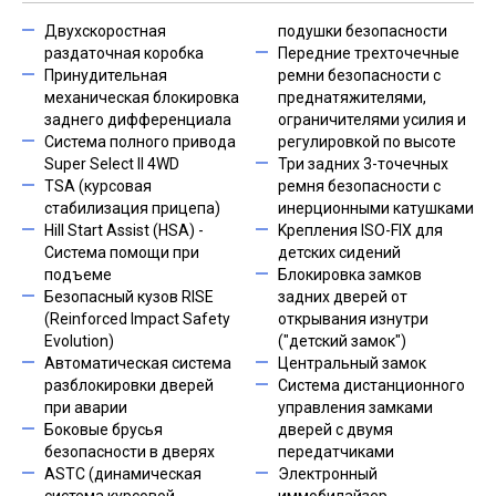
Двухскоростная
подушки безопасности
раздаточная коробка
Передние трехточечные
Принудительная
ремни безопасности с
механическая блокировка
преднатяжителями,
заднего дифференциала
ограничителями усилия и
Система полного привода
регулировкой по высоте
Super Select II 4WD
Три задних 3-точечных
TSA (курсовая
ремня безопасности с
стабилизация прицепа)
инерционными катушками
Hill Start Assist (HSA) -
Kрепления ISO-FIX для
Система помощи при
детских сидений
подъеме
Блокировка замков
Безопасный кузов RISE
задних дверей от
(Reinforced Impact Safety
открывания изнутри
Evolution)
("детский замок")
Автоматическая система
Центральный замок
разблокировки дверей
Cистема дистанционного
при аварии
управления замками
Боковые брусья
дверей с двумя
безопасности в дверях
передатчиками
ASTC (динамическая
Электронный