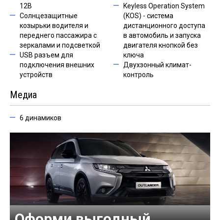
12B
Keyless Operation System
Солнцезащитные
(KOS) - cистема
козырьки водителя и
дистанционного доступа
переднего пассажира с
в автомобиль и запуска
зеркалами и подсветкой
двигателя кнопкой без
USB разъем для
ключа
подключения внешних
Двухзонный климат-
устройств
контроль
Медиа
6 динамиков
Оформи выгодный