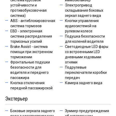
система курсовой
иммобилайзер
устойчивости и
Электропривод
противобуксовочная
складывания боковых
система)
зеркал заднего вида
ABS - антиблокировочная
Кнопки управления
система тормозов
аудиосистемой на
EBD - электронная
рулевом колесе
система распределения
Подушка безопасности
тормозных усилий
для коленей водителя
Brake Assist - система
Светодиодные LED фары
помощи при экстренном
со встроенными LED
торможении
дневными ходовыми
Фронтальные подушки
огнями
безопасности для
Подрулевые
водителя и переднего
переключатели коробки
пассажира
передач
Кнопка отключения
Камера заднего вида
передней пассажирской
Экстерьер
Боковые зеркала заднего
Зуммер предупреждения