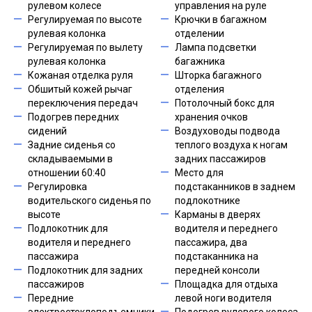
рулевом колесе
управления на руле
Регулируемая по высоте
Крючки в багажном
рулевая колонка
отделении
Регулируемая по вылету
Лампа подсветки
рулевая колонка
багажника
Кожаная отделка руля
Шторка багажного
Обшитый кожей рычаг
отделения
переключения передач
Потолочный бокс для
Подогрев передних
хранения очков
сидений
Воздуховоды подвода
Задние сиденья со
теплого воздуха к ногам
складываемыми в
задних пассажиров
отношении 60:40
Место для
Регулировка
подстаканников в заднем
водительского сиденья по
подлокотнике
высоте
Карманы в дверях
Подлокотник для
водителя и переднего
водителя и переднего
пассажира, два
пассажира
подстаканника на
Подлокотник для задних
передней консоли
пассажиров
Площадка для отдыха
Передние
левой ноги водителя