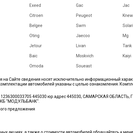
Exeed
Gac
Jac
Citroen
Peugeot
Knew
Belgee
Swm
Solar
Oting
Jaecoo
Mg
Jetour
Livan
Tank
Baic
Moskvich
Kaiyi
Omoda
Soueast
ся на Сайте сведения носят исключительно информационный харак
комплектации автомобилей указаны с целью ознакомления. Компл
1236300033705 445030 юр.адрес 445030, САМАРСКАЯ ОБЛАСТЬ, Г.О
 КБ "МОДУЛЬБАНК".
ного предложения
ных акциях, а также о стоимости автомобилей обращайтесь к ме