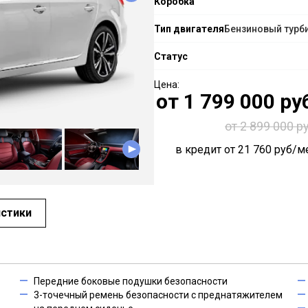
Коробка
Тип двигателя
Бензиновый турб
Статус
от
1 799 000
руб
от 2 899 000 ру
в кредит от
21 760
руб/ме
истики
Передние боковые подушки безопасности
3-точечный ремень безопасности с преднатяжителем