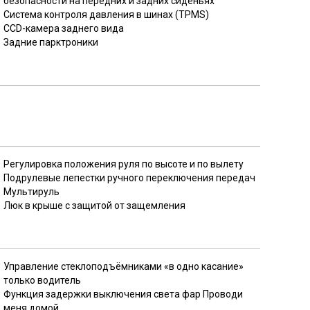
безопасности на передних и задних сиденьях
Система контроля давления в шинах (TPMS)
CCD-камера заднего вида
Задние парктроники
Регулировка положения руля по высоте и по вылету
Подрулевые лепестки ручного переключения передач
Мультируль
Люк в крыше с защитой от защемления
Управление стеклоподъёмниками «в одно касание»
только водитель
Функция задержки выключения света фар Проводи
меня домой