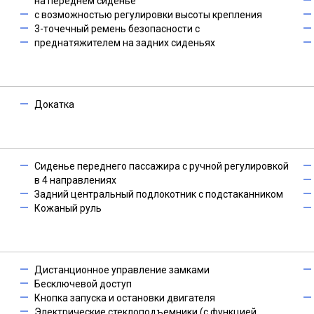
на переднем сиденье
с возможностью регулировки высоты крепления
3-точечный ремень безопасности с
преднатяжителем на задних сиденьях
Докатка
Сиденье переднего пассажира с ручной регулировкой
в 4 направлениях
Задний центральный подлокотник с подстаканником
Кожаный руль
Дистанционное управление замками
Бесключевой доступ
Кнопка запуска и остановки двигателя
Электрические стеклоподъемники (с функцией