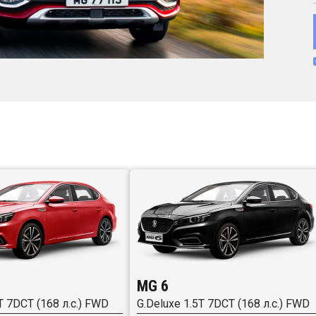
MG 6
T 7DCT (168 л.с.) FWD
G.Deluxe 1.5T 7DCT (168 л.с.) FWD