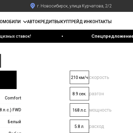
г. Новосибирск, улица Курчатова, 2/2
ТОМОБИЛИ
АВТОКРЕДИТ
ВЫКУП
ТРЕЙД ИН
КОНТАКТЫ
Спецпредложение августа!
ок!
Ус
]
скорость
210 км/ч
разгон
8.9 сек.
Comfort
мощность
8 л.с.) FWD
168 л.с.
Белый
расход
5.8 л.