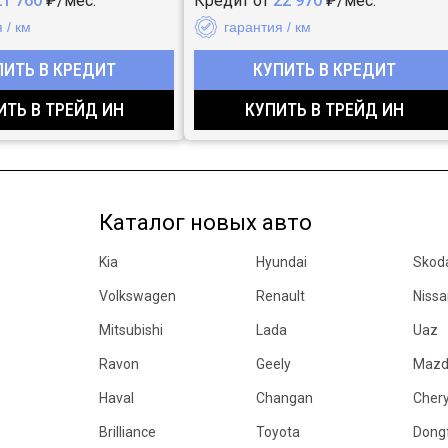
21 760
₽/мес.
Кредит от
22 970
₽/мес.
 / км
гарантия / км
ПИТЬ В КРЕДИТ
КУПИТЬ В КРЕДИТ
ИТЬ В ТРЕЙД ИН
КУПИТЬ В ТРЕЙД ИН
Каталог новых авто
Kia
Hyundai
Skod
Volkswagen
Renault
Nissa
Mitsubishi
Lada
Uaz
Ravon
Geely
Maz
Haval
Changan
Cher
Brilliance
Toyota
Dong