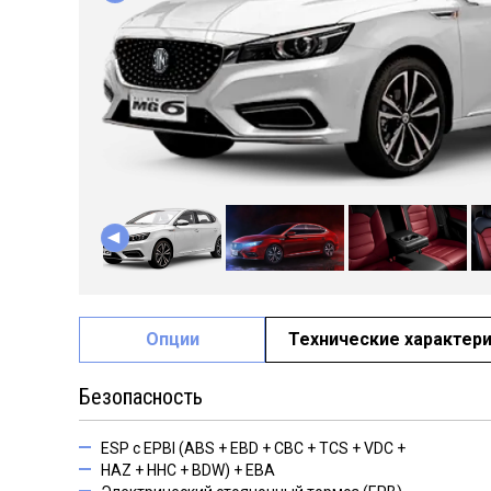
Опции
Технические характер
Безопасность
ESP с EPBI (ABS + EBD + CBC + TCS + VDC +
HAZ + HHC + BDW) + EBA