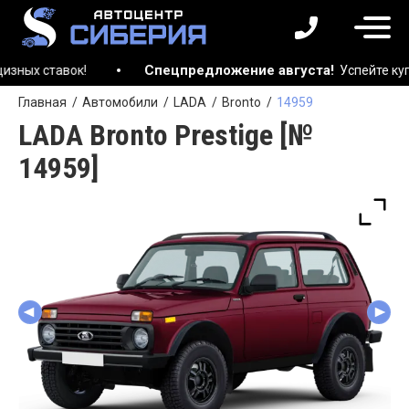
Спецпредложение августа!
 ставок!
Успейте купить 
Главная
Автомобили
LADA
Bronto
14959
LADA Bronto Prestige [№
14959]