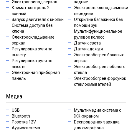
Электропривод зеркал
задние
Климат-контроль 2-
Электростеклоподъемники
зонный
передние
Запуск двигателя с кнопки
Открытие багажника без
Система доступа без
помощи рук
ключа
Мультифункциональное
Электроскладывание
рулевое колесо
зеркал
Датчик света
Регулировка руля по
Датчик дождя
вылету
Электрообогрев боковых
Регулировка руля по
зеркал
высоте
Электрообогрев лобового
Электронная приборная
стекла
панель
Электрообогрев форсунок
стеклоомывателей
Медиа
USB
Мультимедиа система с
Bluetooth
ЖК-экраном
Розетка 12V
Беспроводная зарядка
Аудиосистема
для смартфона