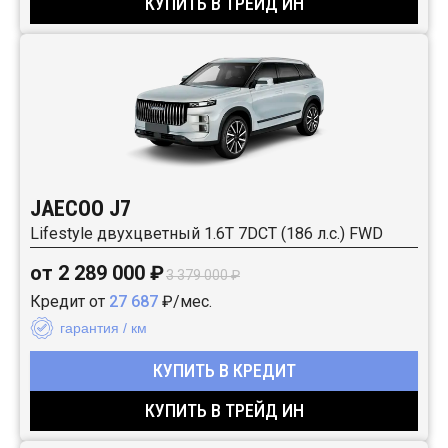
КУПИТЬ В ТРЕЙД ИН
JAECOO J7
Lifestyle двухцветный 1.6T 7DCT (186 л.с.) FWD
от 2 289 000 ₽
3 379 000 ₽
Кредит от
27 687
₽/мес.
гарантия / км
КУПИТЬ В КРЕДИТ
КУПИТЬ В ТРЕЙД ИН