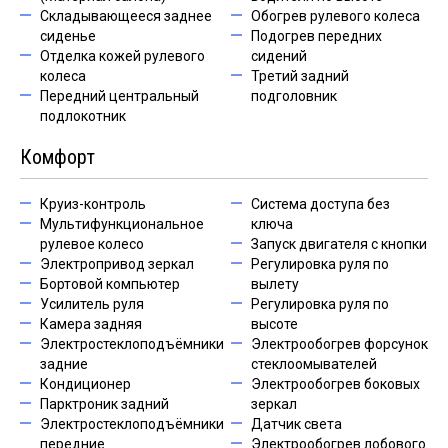
Складывающееся заднее
Обогрев рулевого колеса
сиденье
Подогрев передних
Отделка кожей рулевого
сидений
колеса
Третий задний
Передний центральный
подголовник
подлокотник
Комфорт
Круиз-контроль
Система доступа без
Мультифункциональное
ключа
рулевое колесо
Запуск двигателя с кнопки
Электропривод зеркал
Регулировка руля по
Бортовой компьютер
вылету
Усилитель руля
Регулировка руля по
Камера задняя
высоте
Электростеклоподъёмники
Электрообогрев форсунок
задние
стеклоомывателей
Кондиционер
Электрообогрев боковых
Парктроник задний
зеркал
Электростеклоподъёмники
Датчик света
передние
Электрообогрев лобового