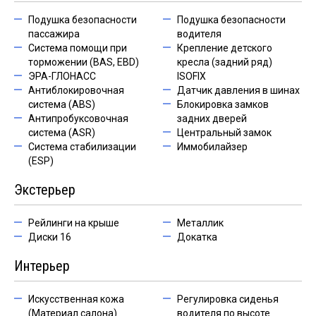
Подушка безопасности
Подушка безопасности
пассажира
водителя
Система помощи при
Крепление детского
торможении (BAS, EBD)
кресла (задний ряд)
ЭРА-ГЛОНАСС
ISOFIX
Антиблокировочная
Датчик давления в шинах
система (ABS)
Блокировка замков
Антипробуксовочная
задних дверей
система (ASR)
Центральный замок
Система стабилизации
Иммобилайзер
(ESP)
Экстерьер
Рейлинги на крыше
Металлик
Диски 16
Докатка
Интерьер
Искусственная кожа
Регулировка сиденья
(Материал салона)
водителя по высоте