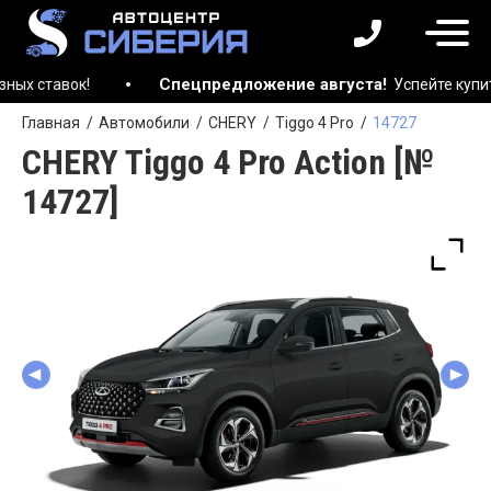
Спецпредложение августа!
тавок!
Успейте купить ав
Главная
Автомобили
CHERY
Tiggo 4 Pro
14727
CHERY Tiggo 4 Pro Action [№
14727]