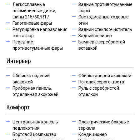
Легкосплавные
Задние противотуманные
алюминиевые диски,
фары
шины 215/60/R17
Светодиодные ходовые
Галогеновые фары
огни
Регулировка направления
Задний стеклоочиститель
света фар
Задний спойлер
Передние
Бампер с серебристой
противотуманные фары
вставкой
Интерьер
Обшивка сидений
Обивка дверей экокожей
экокожей
Потолок серого цвета
Приборная панель,
Руль с серебристой
отделанная экокожей
отделкой
Комфорт
Центральная консоль-
Электрические боковые
подлокотник
зеркала
Бортовой компьютер
Кондиционер