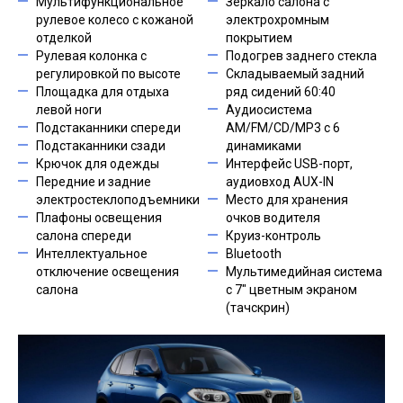
Мультифункциональное
Зеркало салона с
рулевое колесо с кожаной
электрохромным
отделкой
покрытием
Рулевая колонка с
Подогрев заднего стекла
регулировкой по высоте
Складываемый задний
Площадка для отдыха
ряд сидений 60:40
левой ноги
Аудиосистема
Подстаканники спереди
AM/FM/CD/MP3 c 6
Подстаканники сзади
динамиками
Крючок для одежды
Интерфейс USB-порт,
Передние и задние
аудиовход AUX-IN
электростеклоподъемники
Место для хранения
Плафоны освещения
очков водителя
салона спереди
Круиз-контроль
Интеллектуальное
Bluetooth
отключение освещения
Мультимедийная система
салона
с 7" цветным экраном
(тачскрин)