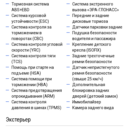
Тормозная система
Система экстренного
ABS+EBD
вызова «ЭРА-ГЛОНАСС»
Система курсовой
Передние и задние
устойчивости (ESC)
дисковые тормоза
Система контроля за
Датчики парковки задние
торможением в
Подушка безопасности
поворотах (CBC)
водителя и пассажира
Система контроля угловой
Крепление детского
скорости (YRC)
кресла (ISOFIX)
Система контроля тяги
Задние трехточечные
(TCS)
ремни безопасности
Помощь при старте на
Датчик непристегнутого
подъеме (HSA)
ремня безопасности
Система помощи при
(свыше 25 км/ч)
торможении (HBA)
Дополнительная
Система предотвращения
блокировка задних
опрокидывания (ARM)
дверей (детский замок)
Система контроля
Иммобилайзер
давления в шинах (TPMS)
Камера заднего вида
Экстерьер