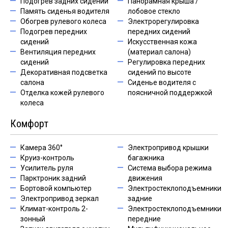
Подогрев задних сидений
Панорамная крыша /
Память сиденья водителя
лобовое стекло
Обогрев рулевого колеса
Электрорегулировка
Подогрев передних
передних сидений
сидений
Искусственная кожа
Вентиляция передних
(материал салона)
сидений
Регулировка передних
Декоративная подсветка
сидений по высоте
салона
Сиденье водителя с
Отделка кожей рулевого
поясничной поддержкой
колеса
Комфорт
Камера 360°
Электропривод крышки
Круиз-контроль
багажника
Усилитель руля
Система выбора режима
Парктроник задний
движения
Бортовой компьютер
Электростеклоподъемники
Электропривод зеркал
задние
Климат-контроль 2-
Электростеклоподъемники
зонный
передние