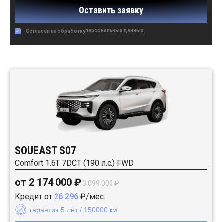
Оставить заявку
персональных данных
Согласен на обработку
Автомобили в наличии:
SOUEAST S07
Comfort 1.6T 7DCT (190 л.с.) FWD
от 2 174 000 ₽
3 099 000 ₽
Кредит от
26 296
₽/мес.
гарантия 5 лет / 150000 км