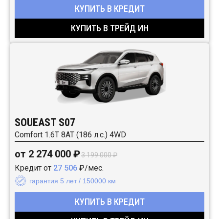
КУПИТЬ В КРЕДИТ
КУПИТЬ В ТРЕЙД ИН
SOUEAST S07
Comfort 1.6T 8AT (186 л.с.) 4WD
от 2 274 000 ₽
3 199 000 ₽
Кредит от
27 506
₽/мес.
гарантия 5 лет / 150000 км
КУПИТЬ В КРЕДИТ