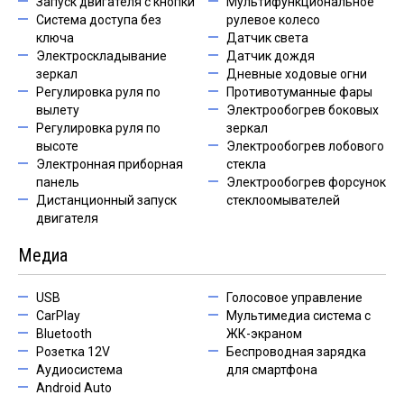
Запуск двигателя с кнопки
Мультифункциональное
Система доступа без
рулевое колесо
ключа
Датчик света
Электроскладывание
Датчик дождя
зеркал
Дневные ходовые огни
Регулировка руля по
Противотуманные фары
вылету
Электрообогрев боковых
Регулировка руля по
зеркал
высоте
Электрообогрев лобового
Электронная приборная
стекла
панель
Электрообогрев форсунок
Дистанционный запуск
стеклоомывателей
двигателя
Медиа
USB
Голосовое управление
CarPlay
Мультимедиа система с
Bluetooth
ЖК-экраном
Розетка 12V
Беспроводная зарядка
Аудиосистема
для смартфона
Android Auto