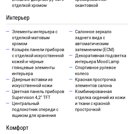
отделкой хромом
окантовкой
Интерьер
Элементы интерьера с
Салонное зеркало
отделкой матовым
заднего вида с
хромом
автоматическим
Козырёк панели приборов
затемнением (ECM)
с отделкой искусственной
Декоративная подсветка
кожей и чёрные
интерьера Mood Lamp
глянцевые элементы
Спортивное рулевое
интерьера
колесо
Дверные вставки из
Красная прострочка
искусственной кожи
элементов салона
Цветная панель приборов
Комбинированная
Supervision 4,2" TFT
отделка сидений из кожи
Центральный
и ткани с красной
подлокотник спереди с
прострочкой
ящиком для хранения
Комфорт