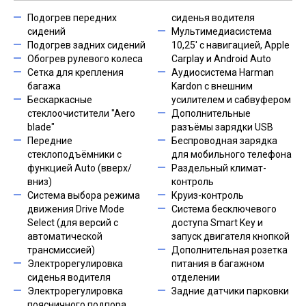
Подогрев передних
сиденья водителя
сидений
Мультимедиасистема
Подогрев задних сидений
10,25' с навигацией, Apple
Обогрев рулевого колеса
Carplay и Android Auto
Сетка для крепления
Аудиосистема Harman
багажа
Kardon с внешним
Бескаркасные
усилителем и сабвуфером
стеклоочистители "Aero
Дополнительные
blade"
разъёмы зарядки USB
Передние
Беспроводная зарядка
стеклоподъёмники с
для мобильного телефона
функцией Auto (вверх/
Раздельный климат-
вниз)
контроль
Система выбора режима
Круиз-контроль
движения Drive Mode
Система бесключевого
Select (для версий с
доступа Smart Key и
автоматической
запуск двигателя кнопкой
трансмиссией)
Дополнительная розетка
Электрорегулировка
питания в багажном
сиденья водителя
отделении
Электрорегулировка
Задние датчики парковки
поясничного подпора