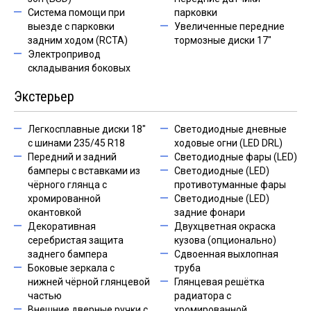
Система помощи при
парковки
выезде с парковки
Увеличенные передние
задним ходом (RCTA)
тормозные диски 17"
Электропривод
складывания боковых
Экстерьер
Легкосплавные диски 18"
Светодиодные дневные
с шинами 235/45 R18
ходовые огни (LED DRL)
Передний и задний
Светодиодные фары (LED)
бамперы с вставками из
Светодиодные (LED)
чёрного глянца c
противотуманные фары
хромированной
Светодиодные (LED)
окантовкой
задние фонари
Декоративная
Двухцветная окраска
серебристая защита
кузова (опционально)
заднего бампера
Сдвоенная выхлопная
Боковые зеркала с
труба
нижней чёрной глянцевой
Глянцевая решётка
частью
радиатора с
Внешние дверные ручки с
хромированной