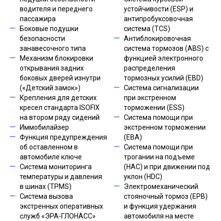
водителя и переднего
устойчивости (ESP) и
пассажира
антипробуксовочная
Боковые подушки
система (TCS)
безопасности
Антиблокировочная
занавесочного типа
система тормозов (ABS) с
Механизм блокировки
функцией электронного
открывания задних
распределения
боковых дверей изнутри
тормозных усилий (EBD)
(«Детский замок»)
Система сигнализации
Крепления для детских
при экстренном
кресел стандарта ISOFIX
торможении (ESS)
на втором ряду сидений
Система помощи при
Иммобилайзер
экстренном торможении
Функция предупреждения
(EBA)
об оставленном в
Система помощи при
автомобиле ключе
трогании на подъеме
Система мониторинга
(HAC) и при движении под
температуры и давления
уклон (HDC)
в шинах (TPMS)
Электромеханический
Система вызова
стояночный тормоз (EPB)
экстренных оперативных
и функция удержания
служб «ЭРА-ГЛОНАСС»
автомобиля на месте