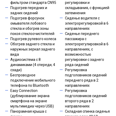
фильтром стандарта CN95
регулировки и
Подогрев передних и
складывания, с функцией
задних сидений
затемнения
Подогрев форсунок
Сиденье водителя с
омывателя лобового
электрорегулировкой в 6
стекла и обогрев зоны
направлениях
покоя стеклоочистителей
Сиденье переднего
Подогрев рулевого колеса
пассажира с
Обогрев заднего стекла и
электрорегулировкой в 6
наружных зеркал заднего
направлениях, с
вида
возможностью
Аудиосистема с 8
регулировки с заднего
динамиками (4 спереди, 4
ряда сидений
сзади)
Регулировка
Беспроводное
подголовников сидений
подключение мобильного
переднего ряда в 2
телефона по Bluetooth
направлениях
Easy Connection
Регулировка
(дублирование экрана
подголовников сидений
смартфона на экране
второго ряда в 2
мультимедиa через USB)
направлениях
Панорамная крыша с
Складная спинка сиденья