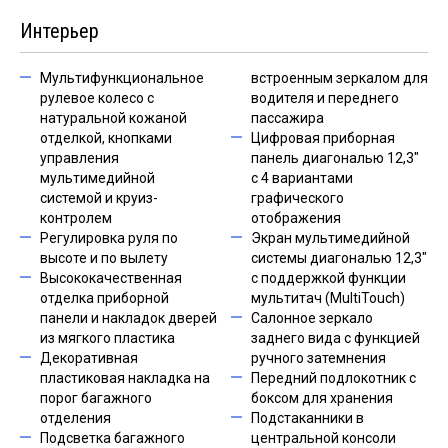
Интерьер
Мультифункциональное
встроенным зеркалом для
рулевое колесо с
водителя и переднего
натуральной кожаной
пассажира
отделкой, кнопками
Цифровая приборная
управления
панель диагональю 12,3"
мультимедийной
с 4 вариантами
системой и круиз-
графического
контролем
отображения
Регулировка руля по
Экран мультимедийной
высоте и по вылету
системы диагональю 12,3"
Высококачественная
с поддержкой функции
отделка приборной
мультитач (MultiTouch)
панели и накладок дверей
Салонное зеркало
из мягкого пластика
заднего вида с функцией
Декоративная
ручного затемнения
пластиковая накладка на
Передний подлокотник с
порог багажного
боксом для хранения
отделения
Подстаканники в
Подсветка багажного
центральной консоли