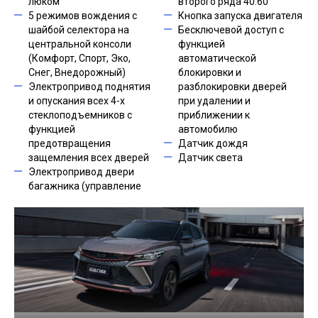
люком
второго ряда 40:60
5 режимов вождения с
Кнопка запуска двигателя
шайбой селектора на
Бесключевой доступ с
центральной консоли
функцией
(Комфорт, Спорт, Эко,
автоматической
Снег, Внедорожный)
блокировки и
Электропривод поднятия
разблокировки дверей
и опускания всех 4-х
при удалении и
стеклоподъемников с
приближении к
функцией
автомобилю
предотвращения
Датчик дождя
защемления всех дверей
Датчик света
Электропривод двери
багажника (управление