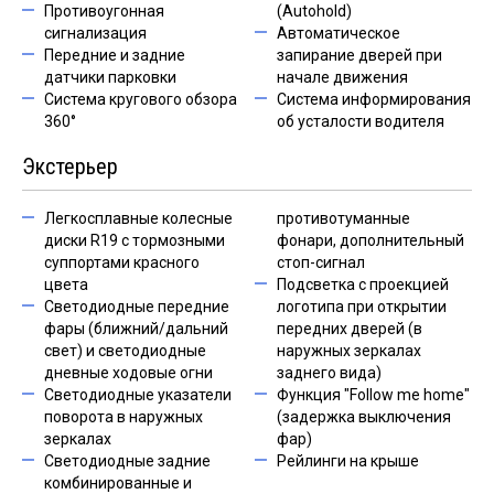
Противоугонная
(Autohold)
сигнализация
Автоматическое
Передние и задние
запирание дверей при
датчики парковки
начале движения
Система кругового обзора
Система информирования
360°
об усталости водителя
Экстерьер
Легкосплавные колесные
противотуманные
диски R19 с тормозными
фонари, дополнительный
суппортами красного
стоп-сигнал
цвета
Подсветка с проекцией
Светодиодные передние
логотипа при открытии
фары (ближний/дальний
передних дверей (в
свет) и светодиодные
наружных зеркалах
дневные ходовые огни
заднего вида)
Светодиодные указатели
Функция "Follow me home"
поворота в наружных
(задержка выключения
зеркалах
фар)
Светодиодные задние
Рейлинги на крыше
комбинированные и