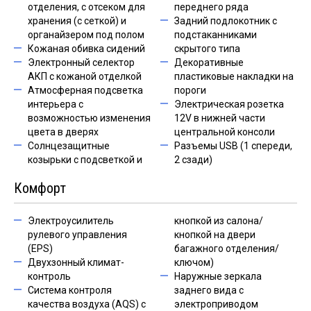
отделения, с отсеком для
переднего ряда
хранения (с сеткой) и
Задний подлокотник с
органайзером под полом
подстаканниками
Кожаная обивка сидений
скрытого типа
Электронный селектор
Декоративные
АКП с кожаной отделкой
пластиковые накладки на
Атмосферная подсветка
пороги
интерьера с
Электрическая розетка
возможностью изменения
12V в нижней части
цвета в дверях
центральной консоли
Солнцезащитные
Разъемы USB (1 спереди,
козырьки с подсветкой и
2 сзади)
Комфорт
Электроусилитель
кнопкой из салона/
рулевого управления
кнопкой на двери
(EPS)
багажного отделения/
Двухзонный климат-
ключом)
контроль
Наружные зеркала
Система контроля
заднего вида с
качества воздуха (AQS) с
электроприводом