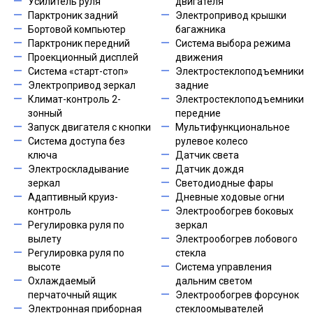
Усилитель руля
двигателя
Парктроник задний
Электропривод крышки
Бортовой компьютер
багажника
Парктроник передний
Система выбора режима
Проекционный дисплей
движения
Система «старт-стоп»
Электростеклоподъемники
Электропривод зеркал
задние
Климат-контроль 2-
Электростеклоподъемники
зонный
передние
Запуск двигателя с кнопки
Мультифункциональное
Система доступа без
рулевое колесо
ключа
Датчик света
Электроскладывание
Датчик дождя
зеркал
Светодиодные фары
Адаптивный круиз-
Дневные ходовые огни
контроль
Электрообогрев боковых
Регулировка руля по
зеркал
вылету
Электрообогрев лобового
Регулировка руля по
стекла
высоте
Система управления
Охлаждаемый
дальним светом
перчаточный ящик
Электрообогрев форсунок
Электронная приборная
стеклоомывателей