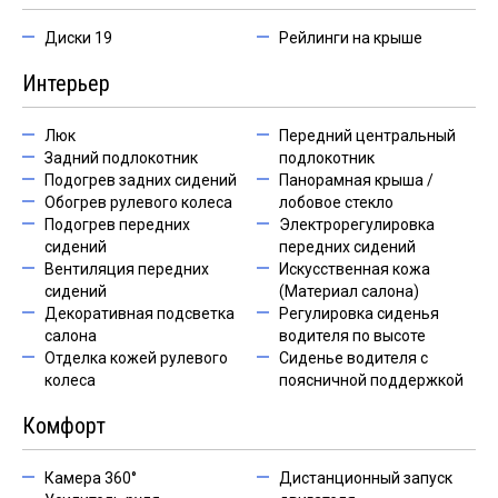
Диски 19
Рейлинги на крыше
Интерьер
Люк
Передний центральный
Задний подлокотник
подлокотник
Подогрев задних сидений
Панорамная крыша /
Обогрев рулевого колеса
лобовое стекло
Подогрев передних
Электрорегулировка
сидений
передних сидений
Вентиляция передних
Искусственная кожа
сидений
(Материал салона)
Декоративная подсветка
Регулировка сиденья
салона
водителя по высоте
Отделка кожей рулевого
Сиденье водителя с
колеса
поясничной поддержкой
Комфорт
Камера 360°
Дистанционный запуск