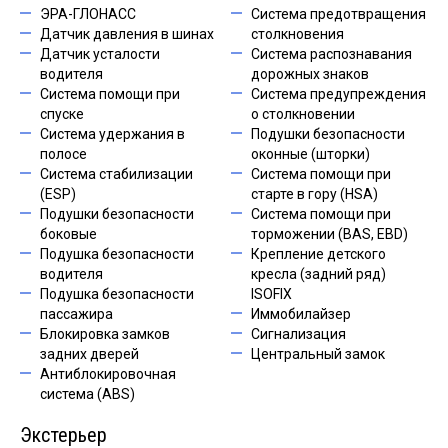
ЭРА-ГЛОНАСС
Система предотвращения
Датчик давления в шинах
столкновения
Датчик усталости
Система распознавания
водителя
дорожных знаков
Система помощи при
Система предупреждения
спуске
о столкновении
Система удержания в
Подушки безопасности
полосе
оконные (шторки)
Система стабилизации
Система помощи при
(ESP)
старте в гору (HSA)
Подушки безопасности
Система помощи при
боковые
торможении (BAS, EBD)
Подушка безопасности
Крепление детского
водителя
кресла (задний ряд)
Подушка безопасности
ISOFIX
пассажира
Иммобилайзер
Блокировка замков
Сигнализация
задних дверей
Центральный замок
Антиблокировочная
система (ABS)
Экстерьер